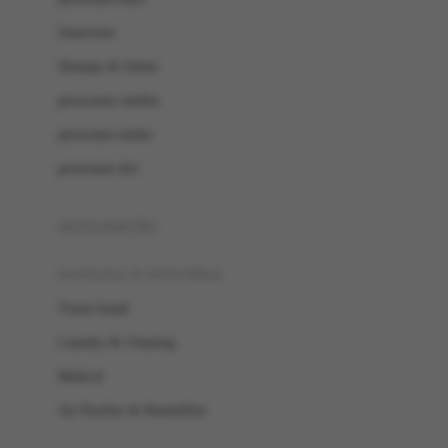
Sunscreen
Shampo & Sabun
perawatan rambut
perawatan mulut
perawatan diri
perawatan ibu
kesehatan & kebersihan
Tissue basah
Laundry & Cleaning
Medical
Air Purifier & Humidifier