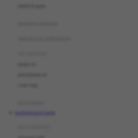
sendok & garpu
pengolah makanan
makanan & multivitamin
alat menyusui
pompa asi
penyimpanan asi
cooler bags
kursi makan
OLXTOTO SLOT LOGIN
perawatan bayi
perawatan kulit