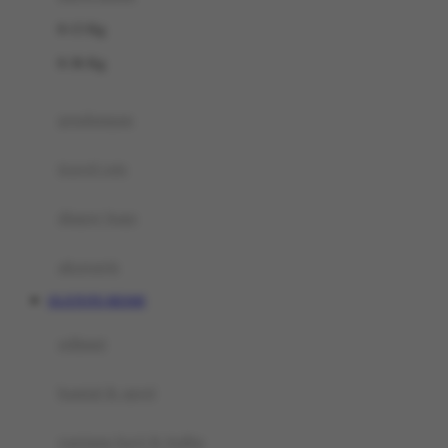
0-13 Kg
0-36 Kg
gendongan
travel cots
diaper bags
aksesoris
OLXTOTO RESMI
selimut
bantal & sprei
ranjang bayi & balita