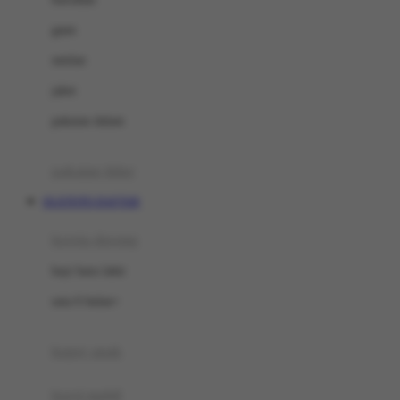
gaun
setelan
jaket
pakaian dalam
pakaian tidur
OLXTOTO DAFTAR
kereta dorong
bayi baru lahir
usia 6 bulan+
koper anak
kursi mobil