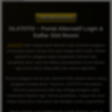
TENTANG OLXTOTO
OLXTOTO ~ Portal Alternatif Login &
Daftar Slot Resmi
OLXTOTO
hadir sebagai portal alternatif yang membantu pengguna
menemukan akses menuju situs resmi dengan lebih mudah. Melalui
halaman ini, pengguna dapat memperoleh informasi login,
pendaftaran akun, serta link terbaru yang diperbarui secara berkala
agar proses akses tetap praktis dan nyaman digunakan.
Banyak pengguna mencari jalur alternatif ketika alamat utama sedang
mengalami kendala akses. Karena itu, OLXTOTO menyediakan
informasi yang tersusun lebih rapi sehingga pengguna dapat
menemukan halaman login, formulir pendaftaran, maupun link resmi
terbaru tanpa harus mencarinya dari berbagai sumber yang berbeda.
Dengan tampilan yang sederhana dan mudah dipahami, portal ini