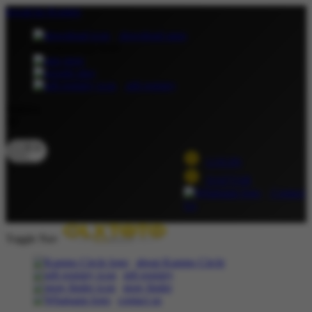
lewati ke Konten
download apps
download app from:
gift registry
Bahasa
ID
LOGIN
DAFTAR
Contact
Us
Toggle Nav
about Kanmo Circle
gift registry
store finder
contact us