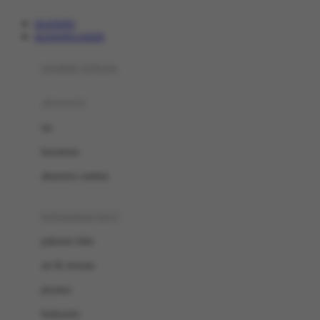
OLXTOTO
OLXTOTO LOGIN
produk terbaru
aksesoris
tas
kacamata
aksesoris rambut
kebutuhan bayi
pakaian tidur
set & terusan
piyama
bodysuits