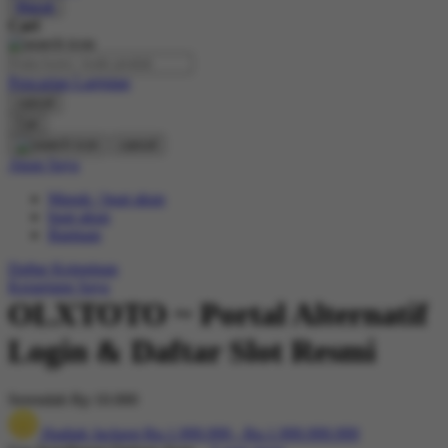
Masuk
Cari
Pencarian Lanjutan
cancel
Cari
cancel
Akun Saya
Masuk / buat akun
buat akun
Bantuan
Daftar Keinginan
Keranjang Saya
OLXTOTO ~ Portal Alternatif
Login & Daftar Slot Resmi
Serendah
Rp 10.000
Hadiah Jackpot
Rp.1.999.999
-
Rp.1.999.999.999