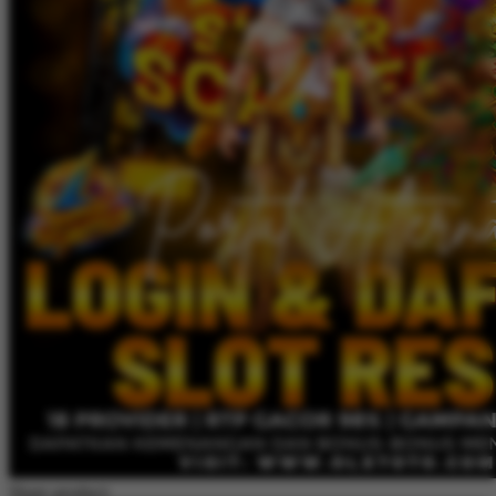
Share product: