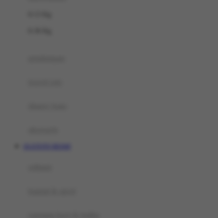
0-13 Kg
0-36 Kg
gendongan
travel cots
diaper bags
aksesoris
OLXTOTO RESMI
selimut
bantal & sprei
ranjang bayi & balita