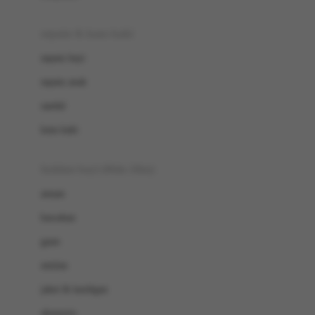
sepatu & kaus kaki
sepatu bayi
sepatu anak
sandal
kaus kaki
fashion bayi (0bln-3thn)
atasan
bawahan
gaun
setelan
jaket & kardigan
aksesoris